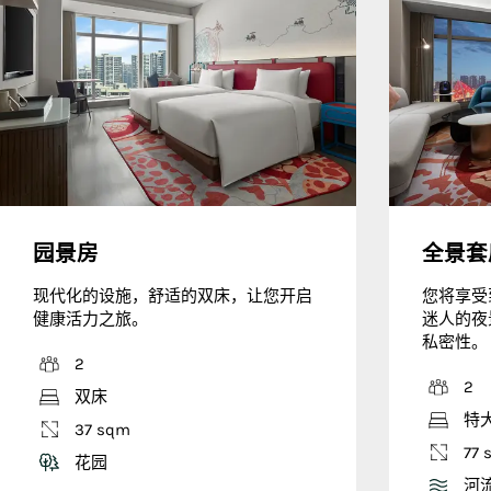
园景房
全景套
现代化的设施，舒适的双床，让您开启
您将享受
健康活力之旅。
迷人的夜
私密性。
2
2
双床
特
37 sqm
77 
花园
河