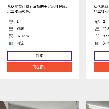
从落地窗可将浐灞桥的美景尽收眼底，
从落地窗
尽享绚丽夜色。
尽享绚丽
2
2
双床
特
37 sqm
37 
河流
河
探索
现在预订