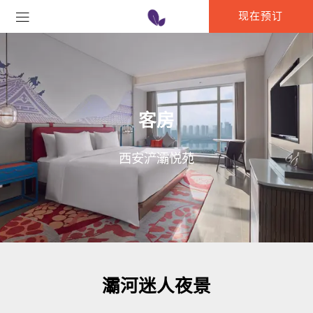
现在预订
客房
西安浐灞悦苑
灞河迷人夜景