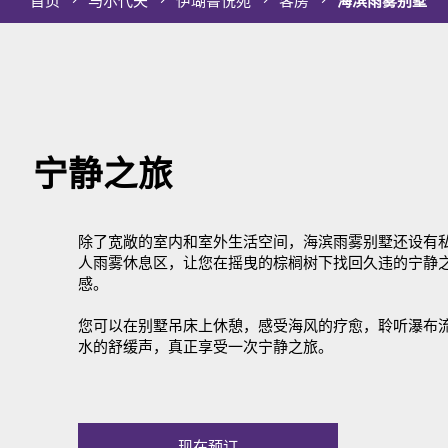
首页
马尔代夫
伊瑚鲁悦苑
客房
海滨雨雾别墅
宁静之旅
除了宽敞的室内和室外生活空间，海滨雨雾别墅还设有
人雨雾休息区，让您在摇曳的棕榈树下找回久违的宁静
感。
您可以在别墅吊床上休憩，感受海风的疗愈，聆听瀑布
水的舒缓声，真正享受一次宁静之旅。
现在预订