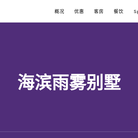
概况
优惠
客房
餐饮
S
海滨雨雾别墅