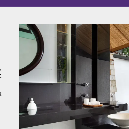
私
之
流