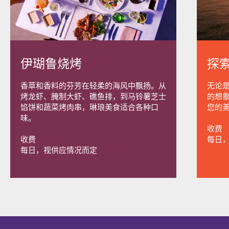
伊瑚鲁烧烤
探
香草和香料的芬芳在轻柔的海风中飘扬。从
无论
烤龙虾、腌制大虾、礁鱼排，到马铃薯芝士
的想
馅饼和蔬菜烤肉串，琳琅美食适合各种口
您的
味。
收费
收费
每日
每日，视供应情况而定