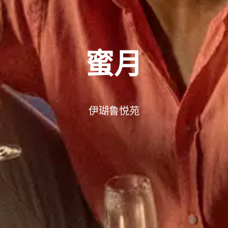
蜜月
伊瑚鲁悦苑