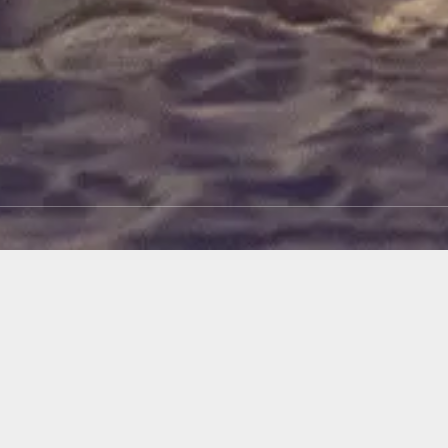
宁静的蜜月
步入了大自然赏心悦目的葱茏美景之中。这处海岛上适合两人避世