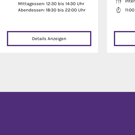
Inte
Mittagessen: 12:30 bis 14:30 Uhr
Abendessen: 18:30 bis 22:00 Uhr
11:0
Details Anzeigen