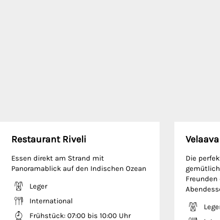
Restaurant Riveli
Velaava
Essen direkt am Strand mit
Die perfek
Panoramablick auf den Indischen Ozean
gemütlic
Freunden 
Leger
Abendess
International
Lege
Frühstück: 07:00 bis 10:00 Uhr