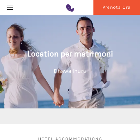
Prenota Ora
Location per matrimoni
Dhawa Ihuru
HOTEL ACCOMMODATIONS