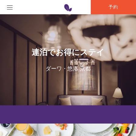
予約
連泊でお得にステイ
ダーワ・悠洛 京都