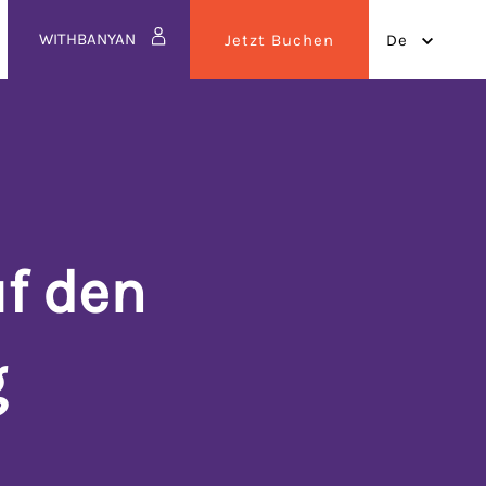
WITHBANYAN
Jetzt Buchen
de
f den 
g