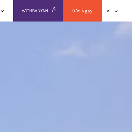
WITHBANYAN
Đặt Ngay
vi